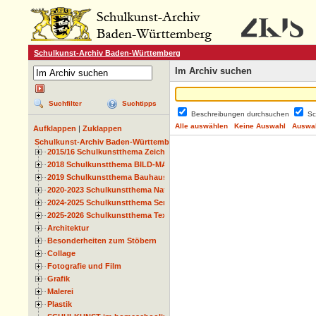
Schulkunst-Archiv Baden-Württemberg
Im Archiv suchen
Suchfilter
Suchtipps
Beschreibungen durchsuchen
Sc
Alle auswählen
Keine Auswahl
Auswah
Aufklappen
|
Zuklappen
Schulkunst-Archiv Baden-Württemberg
2015/16 Schulkunstthema Zeichnen
2018 Schulkunstthema BILD-MATERIAL-OBJEKT
2019 Schulkunstthema Bauhaus
2020-2023 Schulkunstthema Natur und Zeit
2024-2025 Schulkunstthema Serie
2025-2026 Schulkunstthema Textil
Architektur
Besonderheiten zum Stöbern
Collage
Fotografie und Film
Grafik
Malerei
Plastik