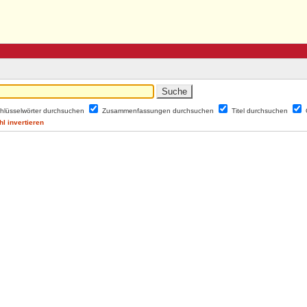
hlüsselwörter durchsuchen
Zusammenfassungen durchsuchen
Titel durchsuchen
l invertieren