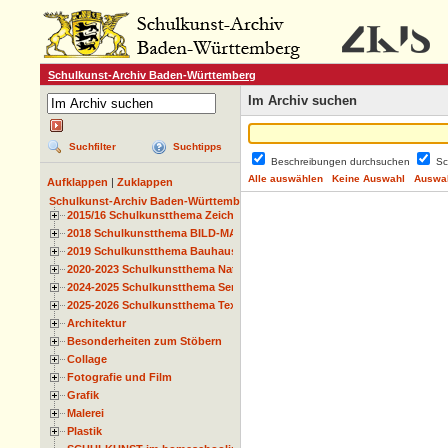
Schulkunst-Archiv Baden-Württemberg
Im Archiv suchen
Suchfilter
Suchtipps
Beschreibungen durchsuchen
Sc
Alle auswählen
Keine Auswahl
Auswah
Aufklappen
|
Zuklappen
Schulkunst-Archiv Baden-Württemberg
2015/16 Schulkunstthema Zeichnen
2018 Schulkunstthema BILD-MATERIAL-OBJEKT
2019 Schulkunstthema Bauhaus
2020-2023 Schulkunstthema Natur und Zeit
2024-2025 Schulkunstthema Serie
2025-2026 Schulkunstthema Textil
Architektur
Besonderheiten zum Stöbern
Collage
Fotografie und Film
Grafik
Malerei
Plastik