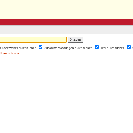
hlüsselwörter durchsuchen
Zusammenfassungen durchsuchen
Titel durchsuchen
l invertieren